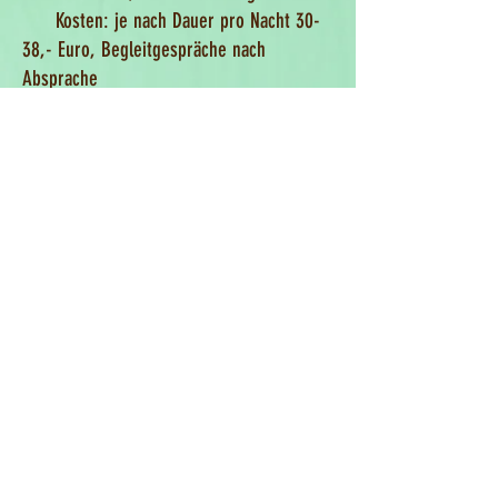
Kosten: je nach Dauer pro Nacht 30-
38,- Euro, Begleitgespräche nach
Absprache
Seminare
Workshops, Besinnungstage,
thematische Gruppen, Fortbildungen -
fragen Sie mich an, wenn Sie in Ihrem
beruflichen oder privaten Bereich nach
einer Begleitung
und / oder Durchführung Ihrer
Veranstaltung suchen.
Meine eigenen Seminare finden Sie
unter der Rubrik "
Seminare im
Gestaltcamp".