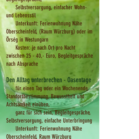
Selbstversorgung, einfacher Wohn-
und Lebensstil​
Unterkunft: Ferienwohnung Nähe
Oberscheinfeld, (Raum Würzburg)
oder im
Örség in Westungarn
Kosten: je nach Ort pro Nacht
zwischen 25 - 40,- Euro, Begleitgespräche
nach Absprache
Den Alltag unterbrechen - Oasentage
für einen Tag oder ein Wochenende,
Standortbestimmung, Bewusstheit und
Achtsamkeit einüben,
ganz für sich sein, Begleitgespräche,
Selbstversorgung, einfache Unterbringung
Unterkunft: Ferienwohnung Nähe
Oberscheinfeld, Raum Würzburg